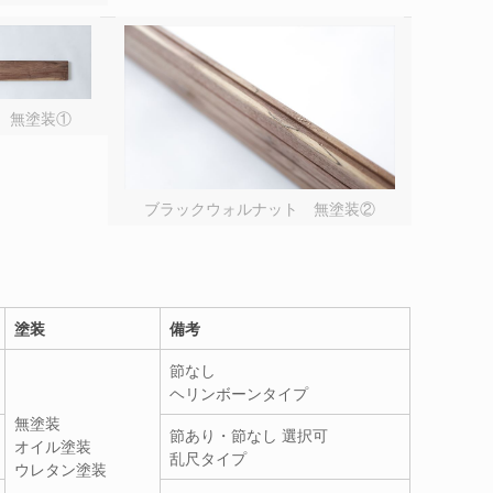
 無塗装①
ブラックウォルナット 無塗装②
塗装
備考
節なし
ヘリンボーンタイプ
無塗装
節あり・節なし 選択可
オイル塗装
乱尺タイプ
ウレタン塗装