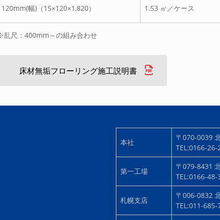
120mm(幅)（15×120×1,820）
1.53 ㎡／ケース
※乱尺：400mm～の組み合わせ
床材無垢フローリング施工説明書
〒070-0039
本社
TEL:0166-26
〒079-8431
第一工場
TEL:0166-48
〒006-0832
札幌支店
TEL:011-685