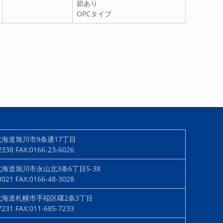
節あり
OPCタイプ
北海道旭川市9条通17丁目
-2338
FAX:0166-23-6026
北海道旭川市永山北3条6丁目5-38
-3021
FAX:0166-48-3028
北海道札幌市手稲区曙2条3丁目
-7231
FAX:011-685-7233