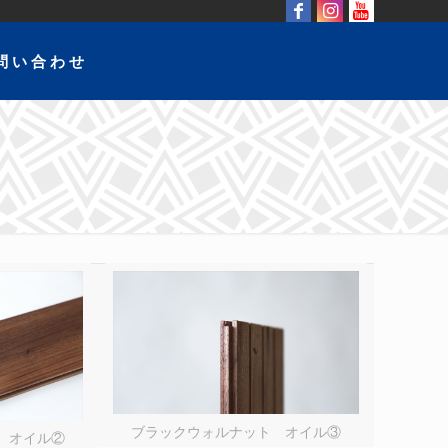
問い合わせ
ブラックウォルナット オイル③
 オイル②