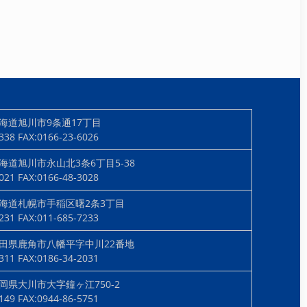
海道旭川市9条通17丁目
2338
FAX:0166-23-6026
海道旭川市永山北3条6丁目5-38
3021
FAX:0166-48-3028
海道札幌市手稲区曙2条3丁目
7231
FAX:011-685-7233
田県鹿角市八幡平字中川22番地
2311
FAX:0186-34-2031
岡県大川市大字鐘ヶ江750-2
1149
FAX:0944-86-5751