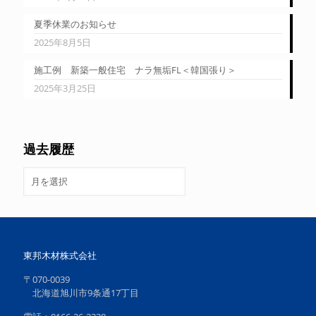
夏季休業のお知らせ
2025年8月5日
施工例 新築一般住宅 ナラ無垢FL＜韓国張り＞
2025年3月25日
過去履歴
過
去
履
歴
東邦木材株式会社
〒070-0039
北海道旭川市9条通17丁目