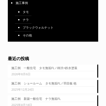
施工事例
タモ
ナラ
ブラックウォルナット
その他
最近の投稿
施工例 一般住宅 タモ無垢FL / 柿渋+鉄水塗装
2026年8月6日
施工例 ショールーム タモ無垢FL / 羽目板 他
2025年12月24日
施工例 新築一般住宅 ナラ無垢FL
2025年8月18日