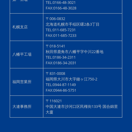
TEL:0166-48-3021
FAX:0166-48-3028
〒006-0832
北海道札幌市手稲区曙2条3丁目
札幌支店
TEL:011-685-7231
FAX:011-685-7233
〒018-5141
秋田県鹿角市八幡平字中川22番地
八幡平工場
TEL:0186-34-2311
FAX:0186-34-2031
〒831-0008
福岡県大川市大字鐘ヶ江750-2
福岡営業所
TEL:0944-87-1149
FAX:0944-86-5751
〒116021
大連事務所
中国大連市沙河口区民権街133号 国合錦里
大廈