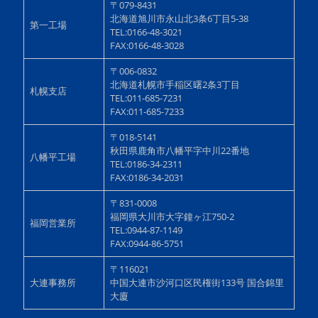
〒079-8431
北海道旭川市永山北3条6丁目5-38
第一工場
TEL:0166-48-3021
FAX:0166-48-3028
〒006-0832
北海道札幌市手稲区曙2条3丁目
札幌支店
TEL:011-685-7231
FAX:011-685-7233
〒018-5141
秋田県鹿角市八幡平字中川22番地
八幡平工場
TEL:0186-34-2311
FAX:0186-34-2031
〒831-0008
福岡県大川市大字鐘ヶ江750-2
福岡営業所
TEL:0944-87-1149
FAX:0944-86-5751
〒116021
大連事務所
中国大連市沙河口区民権街133号 国合錦里
大廈