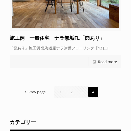
施工例 一般住宅 ナラ無垢FL「節あり」
「節あり」施工例 北海道産ナラ無垢フローリング【12
[…]
Read more
Prev page
1
2
3
4
カテゴリー