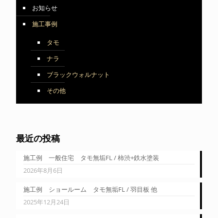
お知らせ
施工事例
タモ
ナラ
ブラックウォルナット
その他
最近の投稿
施工例 一般住宅 タモ無垢FL / 柿渋+鉄水塗装
2026年8月6日
施工例 ショールーム タモ無垢FL / 羽目板 他
2025年12月24日